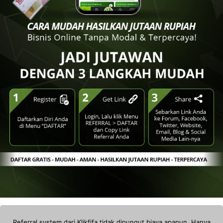
ROMO
Live Casino
Poker
ROMO
Slots
IDN Live
Togel
ROMO
Elottery
Referral system dari Klikfifa tidak dipungut biaya apapun. Hanya