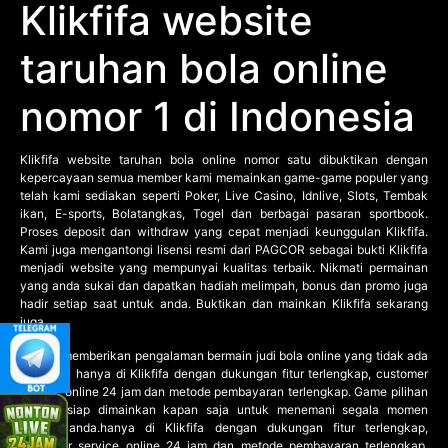
Klikfifa website
Tangkas
ROMO
taruhan bola online
Tembak Ikan
nomor 1 di Indonesia
ARCADE
Klikfifa
website taruhan bola online nomor satu dibuktikan dengan
kepercayaan semua member kami memainkan game-game populer yang
telah kami sediakan seperti Poker, Live Casino, Idnlive, Slots, Tembak
ikan, E-sports, Bolatangkas, Togel dan berbagai pasaran sportbook.
Promosi
Proses deposit dan withdraw yang cepat menjadi keunggulan Klikfifa.
Kami juga mengantongi lisensi resmi dari PAGCOR sebagai bukti Klikfifa
menjadi website yang mempunyai kualitas terbaik. Nikmati permainan
Referral
yang anda sukai dan dapatkan hadiah melimpah, bonus dan promo juga
hadir setiap saat untuk anda. Buktikan dan mainkan Klikfifa sekarang
VIP
juga.
Member
Lainnya
Klikfifa memberikan pengalaman bermain
judi bola online
yang tidak ada
habisnya hanya di Klikfifa dengan dukungan fitur terlengkap, customer
service online 24 jam dan metode pembayaran terlengkap. Game pilihan
VERSI DESKTOP
terbaik siap dimainkan kapan saja untuk menemani segala momen
terbaik anda.hanya di Klikfifa dengan dukungan fitur terlengkap,
customer service online 24 jam dan metode pembayaran terlengkap.