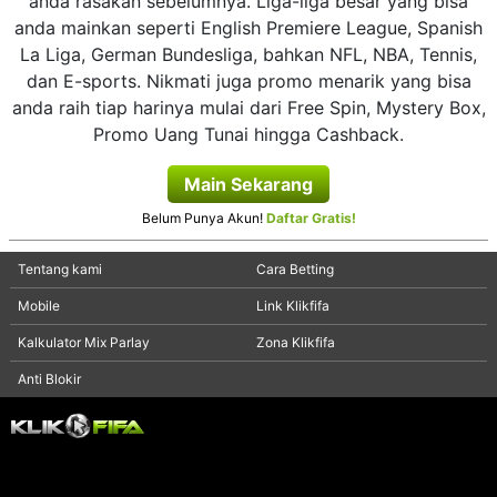
anda rasakan sebelumnya. Liga-liga besar yang bisa
ROMO
anda mainkan seperti English Premiere League, Spanish
La Liga, German Bundesliga, bahkan NFL, NBA, Tennis,
Live Casino
dan E-sports. Nikmati juga promo menarik yang bisa
anda raih tiap harinya mulai dari Free Spin, Mystery Box,
Promo Uang Tunai hingga Cashback.
Poker
ROMO
Main Sekarang
Slots
Belum Punya Akun!
Daftar Gratis!
Tentang kami
Cara Betting
IDN Live
Mobile
Link Klikfifa
Kalkulator Mix Parlay
Zona Klikfifa
Togel
Anti Blokir
ROMO
Elottery